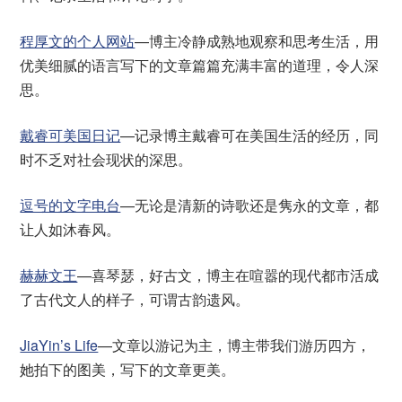
程厚文的个人网站
—博主冷静成熟地观察和思考生活，用
优美细腻的语言写下的文章篇篇充满丰富的道理，令人深
思。
戴睿可美国日记
—记录博主戴睿可在美国生活的经历，同
时不乏对社会现状的深思。
逗号的文字电台
—无论是清新的诗歌还是隽永的文章，都
让人如沐春风。
赫赫文王
—喜琴瑟，好古文，博主在喧嚣的现代都市活成
了古代文人的样子，可谓古韵遗风。
JiaYin’s Life
—文章以游记为主，博主带我们游历四方，
她拍下的图美，写下的文章更美。