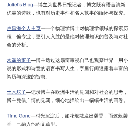
Juliet’s Blog
—博主为世界日报记者，博文既有语言清新
优美的诗歌，也有对历史事件和名人轶事的缅怀与探究。
卢昌海个人主页
—一个物理学博士对物理学领域的探索历
程，偏专业，更引人入胜的是他对物理知识的普及与对社
会的分析。
木遥的窗子
—博主透过这扇窗审视自己也观察世界，用小
说的形式和诗意的语言书写人生，字里行间透露着丰富的
阅历与深邃的智慧。
土木坛子
—记录博主在欧洲生活的见闻和对社会的思考，
博主凭借广博的见闻，细心地描绘出一幅幅生活的画卷。
Time Gone
—时光沉淀后，如花般散发出馨香，而这般馨
香，已融入他的文章里。