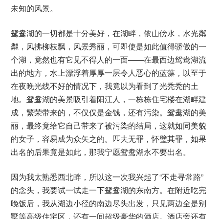
未知的风景。
鸳鸯湖的一切都是十分美好，在湖畔，依山傍水，水光粼
粼，风拂柳枝飘，风景秀丽，可即使是如此值得骄傲的一
个湖，竟然也有它见不得人的一面——在最西边鸳鸯湖流
出的地方，水上漂浮着厚厚一层令人恶心的蓝藻，以至于
在夜晚光线不好的情况下，我竟以为看到了光秃秃的土
地。鸳鸯湖的美景吸引着阳江人，一栋栋住宅楼在湖畔建
成，繁荣带来的，不仅仅是金钱，还有污染。鸳鸯湖的美
丽，最终竟给它自己带来了被污染的结局，这就如同美貌
的女子，容易成为众矢之的。匹夫无罪，怀璧其罪，如果
出名的后果竟是如此，那我宁愿鸳鸯湖永不要出名。
因为我太熟悉西北畔，所以这一次我兴起了“不走寻常路”
的念头，我要试一试走一下鸳鸯湖的东南方。在附近吃完
晚饭后，我从湖边小径的南边尽头出发，只见两边全是别
墅等高级住宅区，还有一间超级豪华的酒店。酒店旁还有