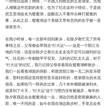
一对情侣选择了殉情，一齐跳入到附近的五里湖里。当地
人感慨这件悲剧的发生，也为了纪念这对小情侣，于是就
把五里湖改名为鸳鸯湖，提醒后人不要作出棒打鸳鸯的
事，从此之后，鸳鸯湖这个美丽又带有悲伤的名字被一直
保留至今。
在我小时候，每一次新年回到家乡，在除夕夜忙完了所有
事情之后，父母都会带我去“行大运”——这是一个阳江当
地的习俗，说是在除夕之夜出去走走说不定可以碰到好运
气，往后的一年都能平平安安。儿时的记忆太久远，对于
“行大运”的记忆，我只记得父母牵着我在鸳鸯湖畔散步，
我们一起看着湖面的倒影，和观赏阳江独一无二的音乐喷
泉，那时的我还觉得那些音乐挺好听的，喷泉喷出的水流
很高，如果恰巧一阵风吹过来，几十米外都能被淋到水。
就算到了今天，”行大运“这个习惯仍没有被抛弃，每年的
除夕夜我还会去鸳鸯湖走一走，湖边仍然是密密麻麻的人
群，唯一不同的是，如今在我在湖边散步时，手里总会有