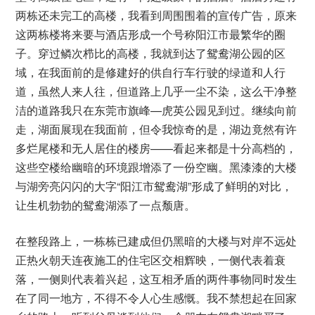
两栋还未完工的高楼，我看到周围围着的宣传广告，原来
这两栋楼将来要与酒店形成一个号称阳江市最繁华的圈
子。穿过鳞次栉比的高楼，我就到达了鸳鸯湖公园的区
域，在我面前的是修建好的供自行车行驶的绿道和人行
道，虽然人来人往，但道路上几乎一尘不染，这么干净整
洁的道路我只在东莞市旗峰—虎英公园见到过。继续向前
走，湖面展现在我面前，但令我惊奇的是，湖边竟然有许
多烂尾楼和无人居住的楼房——看起来都是十分高档的，
这些空楼给幽暗的环境跟增添了一份空幽。黑漆漆的大楼
与湖旁亮闪闪的大字“阳江市鸳鸯湖”形成了鲜明的对比，
让生机勃勃的鸳鸯湖添了一点颓唐。
在整段路上，一栋栋已建成但仍黑暗的大楼与对岸不远处
正热火朝天连夜施工的住宅区交相辉映，一侧代表着衰
落，一侧则代表着兴起，这互相矛盾的两件事物同时发生
在了同一地方，不得不令人心生感慨。我不禁想起在回家