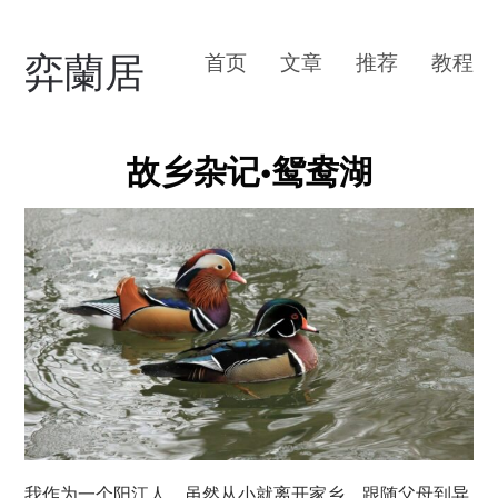
弈蘭居
首页
文章
推荐
教程
故乡杂记•鸳鸯湖
我作为一个阳江人，虽然从小就离开家乡，跟随父母到异