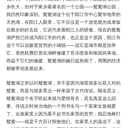
乡长大，但对于家乡最著名的一个公园——鸳鸯湖公园，
我仍然印象深刻。鸳鸯湖这个位于阳江市中心繁华地带的
天然湖，在阳江人眼里，它不仅仅是一个游览观光或者饭
后散步的好去处，它还代表着阳江人的骄傲。现在的鸳鸯
湖俨然已经成为阳江市的代表，也正是这个原因，阳江市
这个可以说极度贫穷的小城镇——说它是城市都是抬举
它，竟然耗费巨资在湖畔修建了音乐喷泉和南国风筝场。
得益于它们的修建，鸳鸯湖的确日益热闹了，周围的经济
都被带动发展起来。
鸳鸯湖之所以叫鸳鸯湖，并不是因为湖里很多出双入对的
鸳鸯，而是与很多景点一样来源于古代传说。顾名思义，
鸳鸯湖这个名字听起来就与爱情有关，其实真是这么回
事。传说古时候当地的一个穷书生与一个富家女孩相爱
了，女孩家里人因为看不起书生家里的贫穷，残忍地棒打
鸳鸯——就是千方百计拆散他们。在家里人的逼迫下，这