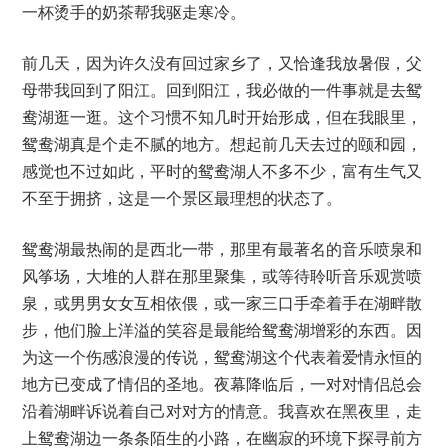
一杯烫手的奶茶帮我驱走寒冷。
前几天，因为许久没有回过家乡了，又恰逢我放暑假，父
母带我回到了阳江。回到阳江，我必做的一件事就是去鸳
鸯湖逛一逛。这个习惯不知几时开始形成，但在我眼里，
鸳鸯湖真是个走不腻的地方。想起前几天去过的颐和园，
感觉也不过如此，平时的鸳鸯湖人不多不少，富有生气又
不至于拥挤，这是一个景区最理想的状态了。
鸳鸯湖最热闹的是西北一带，那里有最著名的音乐喷泉和
风筝场，大堆的人群在那里聚集，或等待聆听音乐观赏喷
泉，或男男女女互相依偎，或一家三口手牵着手在湖畔散
步，他们脸上洋溢的笑容是最能给鸳鸯湖增彩的东西。因
为这一个伤感浪漫的传说，鸳鸯湖这个代表着爱情永恒的
地方已变成了情侣的圣地。夜幕降临后，一对对情侣总会
沿着湖畔诉说着自己对对方的情意。我喜欢在黑夜里，走
上鸳鸯湖边一条条陌生的小路，在幽寂的环境下探寻前方